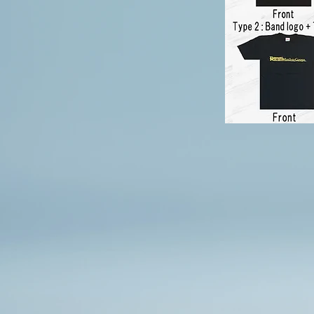
Für d
Albu
produ