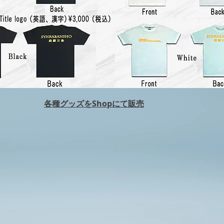
ie Veröffentlichung des neuen
ms werden neue Artikel
ziert! !!
​各種グッズをShopにて販売