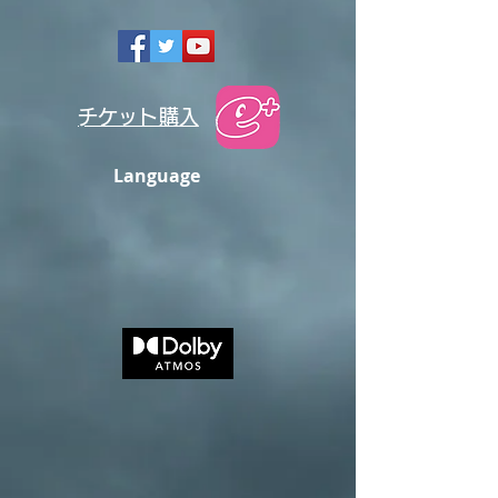
​チケット購入
Language