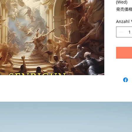
(Wed)
発売価格：
EP 3曲
Anzahl
初回CD
CD品番
Janコー
発売元:RM
1.The 
2.Mr.
3.Death
Mix&Ma
STUDIO