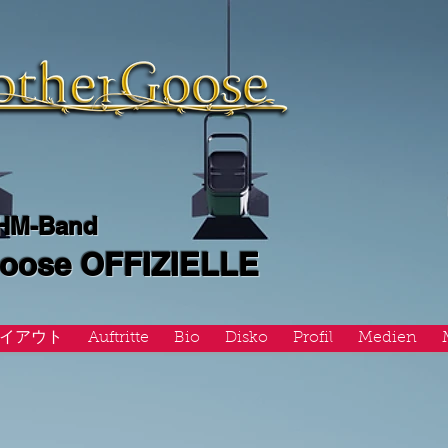
 HM-Band
Goose OFFIZIELLE
イアウト
Auftritte
Bio
Disko
Profil
Medien