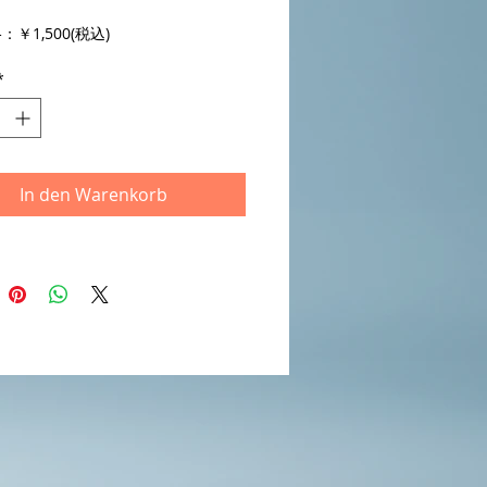
￥1,500(税込)
入り
*
盤 缶バッジ付仕様
：RMG-006
ド：4560329809525
G records
Last Seven Years(5:29)
In den Warenkorb
SENRIGUN(6:40)
ly Rush(4:35)
stered : 松井信樹 (STERICALI
)