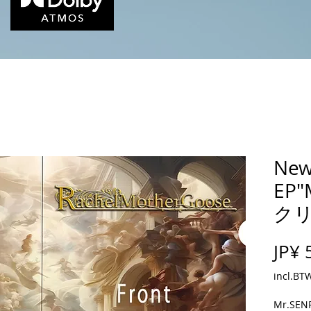
Ne
EP"
ク
JP¥ 
incl.BT
Mr.S