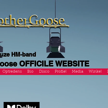
euze HM-band
Goose OFFICILE WEBSITE
Optredens
Bio
Disco
Profiel
Media
Winkel