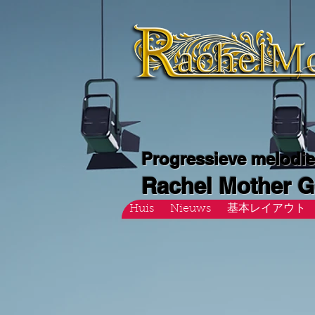
Progressieve melodi
Rachel Mother 
Huis
Nieuws
基本レイアウト