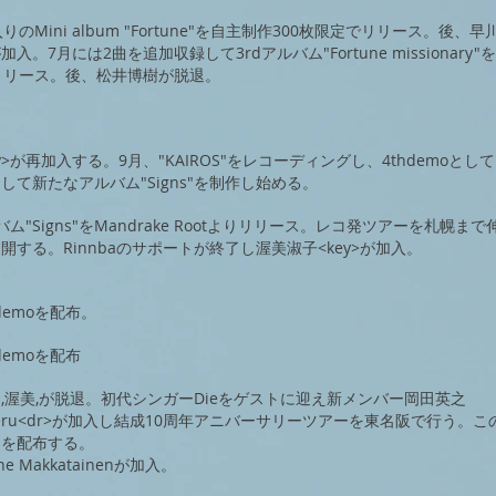
りのMini album "Fortune"を自主制作300枚限定でリリース。後、
入。7月には2曲を追加収録して3rdアルバム"Fortune missionary"をM
らリリース。後、松井博樹が脱退。
<key>が再加入する。9月、"KAIROS"をレコーディングし、4thdemoとし
して新たなアルバム"Signs"を制作し始める。
ム"Signs"をMandrake Rootよりリリース。レコ発ツアーを札幌ま
開する。Rinnbaのサポートが終了し渥美淑子<key>が加入。
 demoを配布。
 demoを配布
,小川,渥美,が脱退。初代シンガーDieをゲストに迎え新メンバー岡田英之
Takeru<dr>が加入し結成10周年アニバーサリーツアーを東名阪で行う。こ
モを配布する。
ne Makkatainenが加入。