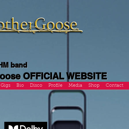
 HM band
Goose OFFICIAL WEBSITE
Gigs
Bio
Disco
Profile
Media
Shop
Contact