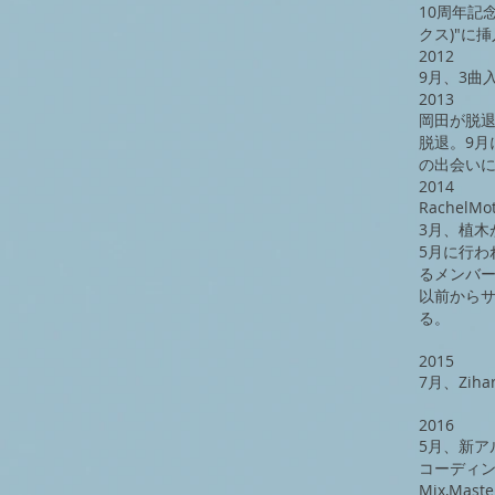
​10周年記
クス)"に
2012
9月、3曲入
2013
岡田が脱退。
脱退。9月に
の出会いにな
2014
​Rache
3月、植木
​5月に行わ
るメンバ
以前からサポ
る。
2015
​7月、Zi
2016
5月​、新ア
コーディング
Mix,Ma