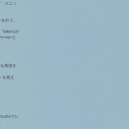
ェア・エニッ
アーを行う。
akeruが
<vo>と
楽曲を再現す
> を迎え
tudioでレ
。