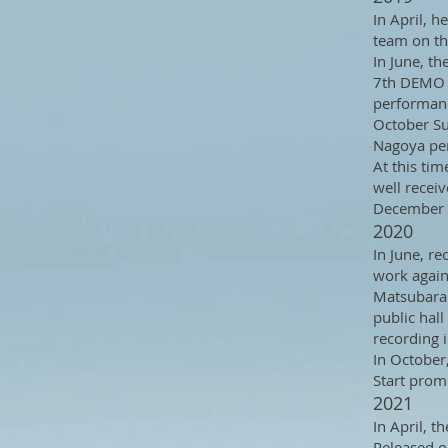
In April, 
team on th
In June, t
7th DEMO w
performance
October Su
Nagoya pe
At this ti
well recei
December F
2020
In June, re
work again
Matsubara 
public hal
recording i
In October
Start pro
2021
In April,
Released 