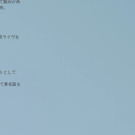
して飯田が再
配布。
コ発ライヴを
ストとして
として東名阪を