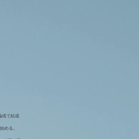
5人編成で結成
動を始める。