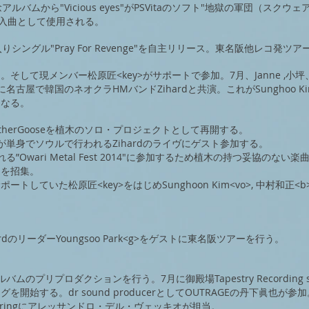
念アルバムから"Vicious eyes"がPSVitaのソフト"地獄の軍団（スクウ
挿入曲として使用される。
りシングル"Pray For Revenge"を自主リリース。東名阪他レコ発ツ
そして現メンバー松原匠<key>がサポートで参加。7月、Janne ,小坪、T
名古屋で韓国のネオクラHMバンドZihardと共演。これがSunghoo Kim
る。​​
lMotherGooseを植木のソロ・プロジェクトとして再開する。
が単身でソウルで行われるZihardのライヴにゲスト参加する。
れる”Owari Metal Fest 2014"に参加するため植木の持つ妥協のない
ーを招集。
ートしていた松原匠<key>をはじめSunghoon Kim<vo>, 中村和正<b
hardのリーダーYoungsoo Park<g>をゲストに東名阪ツアーを行う。
ルバムのプリプロダクションを行う。7月に御殿場Tapestry Recording s
を開始する。dr sound producerとしてOUTRAGEの丹下眞也が参加
steringにアレッサンドロ・デル・ヴェッキオが担当。