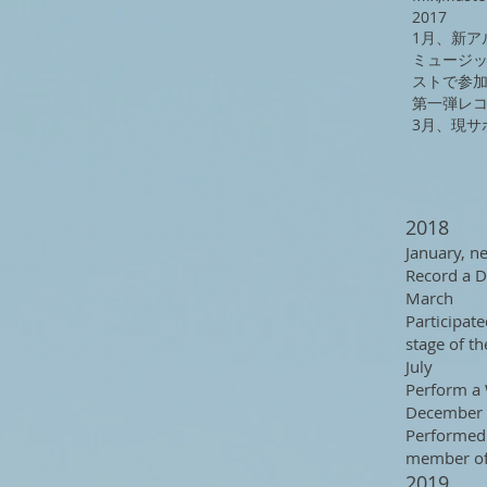
2017
1月、新アル
ミュージッ
ストで参
第一弾レコ
​3月、現
2018
January, n
Record a D
March
Participate
stage of t
July
Perform a 
December
Performed 
member of
2019