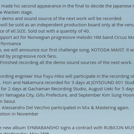
he made his second appearance in the final to decide the Japanese 
e Wacken stage.
he demo and sound source of the next work will be recorded.
ill be sold as an independent production board only at the venu
 of ell.SIZE. Sold out with a quantity of 40.
pport act for Norwegian progressive melodic HM band Circus M
rformance
me, we will announce our first challenge song, KOTODA MAIST. It w
ved by progressive rock fans.
inished recording all the demo sound sources of the next work.
cording engineer Inui Fuyu Hiko will participate in the recording o
. Hori and Nakamura recorded for 3 days at JOYSOUND 601 Studi
for 2 days at Gachaman Recording Studio, August Ueki for 5 days
l in Yamagata City, Gifu Prefecture, and September Kim Sung Hoon
n Seoul.
, Alessandro Del Vecchio participated in Mix & Mastering again.
motion in November
 the new album SYNRABANSHO signs a contract with RUBICON MUS
on Wednesday, May 26th.