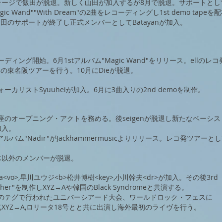
ステージで飯田が脱退。新しく山田が加入するが8月で脱退。サポートと
ic Wand""With Dream"の2曲をレコーディングし1st demo tapeを
田のサポートが終了し正式メンバーとしてBatayanが加入。
ーディング開始。6月1stアルバム"Magic Wand"をリリース。ellのレ
の東名阪ツアーを行う。10月にDieが脱退。
ーカリストSyuuheiが加入。6月に3曲入りの2nd demoを制作。
座のオープニング・アクトを務める。後seigenが脱退し新たなベーシ
が加入。
アルバム"Nadir"がJackhammermusicよりリリース。レコ発ツアー
木以外のメンバーが脱退。
kka<vo>,早川ユウジ<b>松井博樹<key>,小川幹夫<dr>が加入。その後3rd
other"を制作しXYZ→Aや韓国のBlack Syndromeと共演する。
国のテグで行われたユニバーシアード大会、ワールドロック・フェスに
W,XYZ→A,ロリータ18号とと共に出演し海外最初のライヴを行う。