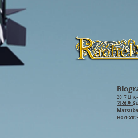
Biogr
2017 Line
김성훈
S
Matsub
Hori<dr>