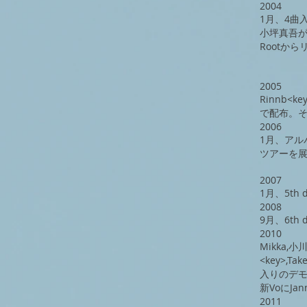
2004
1月、4曲入
小坪真吾が加
Rootか
2005
​Rinnb
で配布。そ
2006
1月、アルバ
ツアーを展
2007
1月、5th
2008
​9月、6th
2010
Mikka
<key>,
入りのデ
新VoにJan
2011