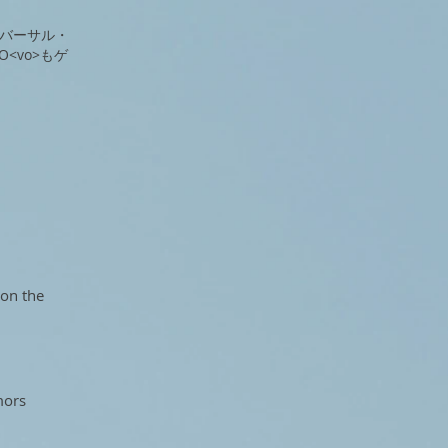
ユニバーサル・
<vo>もゲ
 on the
.
mors