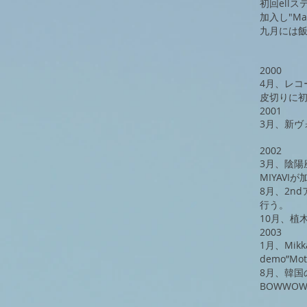
初回ell
加入し"Mag
九月には飯
2000
​4月、レコ
皮切りに初
2001
3月、新ヴォ
2002
3月、陰陽
MIYAVI
8月、2nd
行う。
10月、植
2003
​1月、Mi
demo”M
8月、韓
BOWWO