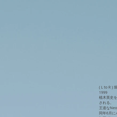
( L to R
1999
植木英史を中
される。
​王道なNeo
同年6月にバ