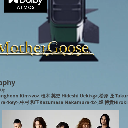
aphy
-Up
unghoon Kim<vo>,植木 英史 Hideshi Ueki<g>,松原 匠 Taku
ara<key>,中村 和正Kazumasa Nakamura<b>,堀 博貴Hiroki