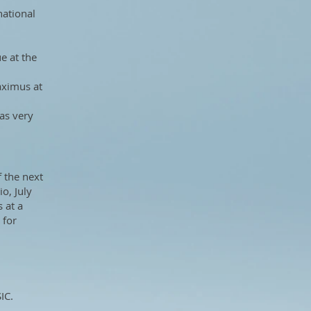
national
e at the
aximus at
as very
f the next
o, July
 at a
 for
IC.