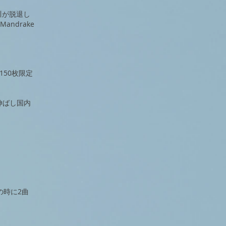
早川が脱退し
andrake
て150枚限定
で伸ばし国内
の時に2曲