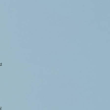
。
は
な