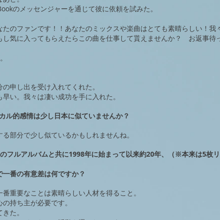
Bookのメッセンジャーを通じて彼に依頼を試みた。
なたのファンです！！あなたのミックスや楽曲はとても素晴らしい！我
もし気に入ってもらえたらこの曲を仕事して貰えませんか？ お返事待
た。
分の申し出を受け入れてくれた。
も早い。我々は凄い成功を手に入れた。
シカル的感情は少し日本に似ていませんか？
する部分で少し似ているかもしれませんね。
O SAIと3枚のフルアルバムと共に1998年に始まって以来約20年、（※本来は5枚
で一番の有意差は何ですか？
一番重要なことは素晴らしい人材を得ること。
心の持ち主が必要です。
てきた。