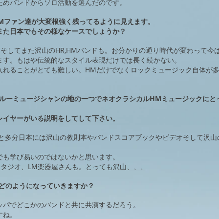
ためバンドからソロ活動を選んだのです。
HMファン達が大変根強く残ってるように見えます。
また日本でもその様なケースでしょうか？
そしてまた沢山のHR,HMバンドも。お分かりの通り時代が変わって今
ます。もはや伝統的なスタイル表現だけでは長く続かない。
入れることがとても難しい。HMだけでなくロックミュージック自体が
ェルーミュージシャンの地の一つでネオクラシカルHMミュージックにと
レイヤーがいる説明をしてして下さい。
ると多分日本には沢山の教則本やバンドスコアブックやビデオそして沢山
。
でも学び易いのではないかと思います。
習スタジオ、LM楽器屋さんも。とっても沢山、、、
の計画はどのようになっていきますか？
ッパでどこかのバンドと共に共演するだろう。
すね。