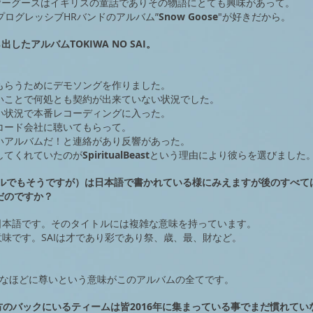
通りマザーグースはイギリスの童話でありその物語にとても興味があって。
プログレッシブHRバンドのアルバム”
Snow Goose
"が好きだから。
から出したアルバムTOKIWA NO SAI。
もらうためにデモソングを作りました。
いことで何処とも契約が出来ていない状況でした。
い状況で本番レコーディングに入った。
コード会社に聴いてもらって。
いアルバムだ！と連絡があり反響があった。
してくれていたのが
SpiritualBeast
という理由により彼らを選びました
トルでもそうですが）は日本語で書かれている様にみえますが後のすべて
だのですか？
日本語です。そのタイトルには複雑な意味を持っています。
意味です。SAIは才であり彩であり祭、歳、最、財など。
。
変なほどに尊いという意味がこのアルバムの全てです。
方のバックにいるティームは皆2016年に集まっている事でまだ慣れてい