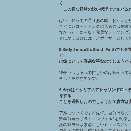
く
、
この様な経験の浅い状況でアルバム
はい。知っての通りあの時、お互いが
直ぐにレコーディングに入るのは危険
なかった。まもなく完璧なデモソング
とにかく自分にはコンポーザーとして
8.Kelly SimonZ's Blind Fai
と
は彼にとって容易な事なのでしょうか
彼がいつもそれで忙しいのは分かって
そして完璧な男です。
9.今作はイタリアの
アレッサンドロ・
をする
ことを選択したのでしょうか？貴方は
アル
についてですが先ず。自分は彼の
数年前自分はライオンヴィル2を視聴
あの時自分は素晴らしいミックスにシ
自分らの作品も彼が仕事してくれたら