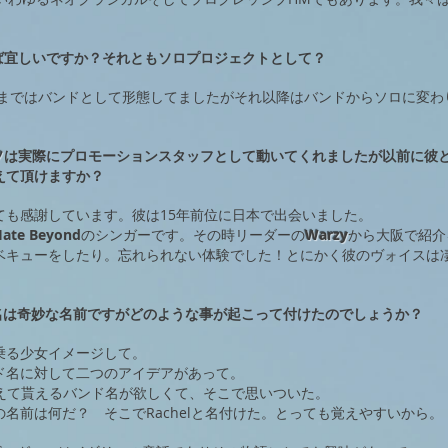
ば宜しいですか？それともソロプロジェクトとして？
年まではバンドとして形態してましたがそれ以降はバンドからソロに変わ
ソ
は実際にプロモーションスタッフとして動いてくれましたが以前に彼
えて頂けますか？
ても感謝しています。彼は15年前位に日本で出会いました。
Hate Beyond
のシンガーです。その時リーダーの
Warzy
から大阪で紹介
ベキューをしたり。忘れられない体験でした！とにかく彼のヴォイスは
いうバンド名は奇妙な名前ですがどのような事が起こって付けたのでしょうか？
乗る少女イメージして。
ド名に対して二つのアイデアがあって。
に覚えて貰えるバンド名が欲しくて、そこで思いついた。
名前は何だ？ そこでRachelと名付けた。とっても覚えやすいから。