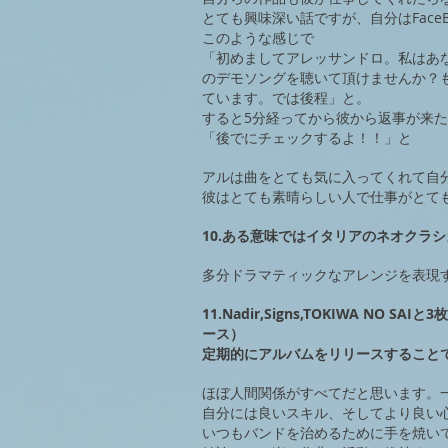
とても興味深い話ですが、自分はFace
このような感じで
「初めましてアレッサンドロ。私はあ
のデモソングを聴いて頂けませんか？
ています。では後程」と。
すると5分経ってから彼から返事が来
「後でにチェックするよ！！」と
アルは曲をとても気に入ってくれて自
彼はとても素晴らしい人で仕事がとて
10.ある意味ではイタリアのネオクラ
多分ドラマティックなアレンジを表現
11.Nadir,Signs,TOKIWA N
ース）
定期的にアルバムをリリースすること
ほぼ人間関係がすべてだと思います。​
自分には良いスキル、そしてより良い
いつもバンドを治めるために手を焼い