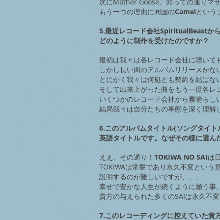
次にMother Goose。知っての
もう一つの理由に同国の
Camel
という
5.最近レコード会社SpiritualBeast
どのように制作を受けたのですか？
最初は我々は各レコード会社に聴いて
しかし長い間のアルバムリリースがな
とにかく我々は何処とも契約を結ばな
そして出来上がった曲をもう一度各レ
いくつかのレコード会社から素晴らし
結局我々は自分たちの事態を深く理解
6.このアルバムタイトル(ソングタイ
英語タイトルです。
なぜその様に選ん
ええ。その通り！
TOKIWA NO SAI
は
TOKIWAは常磐であり永久不変という
説明するのが難しいですが、、、
幸せで豊かな人生が続くように願う事
貴方の与えられた多くのSAIは永久不
7.このレコーディングに控えていた貴