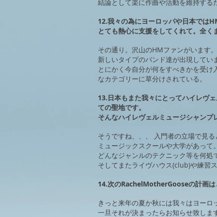
結論として楽に作曲や活動を維持する
12.我々の為にヨーロッパや日本では
とても熱心に支援をしてくれて。全く
その通り。沢山のHMファンがいます。
新しいタイプのバンド達が出現してい
とにかく今自分が何をすべきかを受け
なカテゴリーに草分けされている。
13.日本もまた我々にとってハイレヴ
ての聖地です。
そんなハイレヴェルミュージシャンプ
そうですね、、、 入門者の立場で見
ミュージックスクールや大学があって
どんなジャンルのテクニック等を何処
そしてまたライヴハウス(club)や練
14.次のRachelMotherGoose
きっと来年の夏か秋には我々はヨーロ
一旦それが決まったらお知らせ致しま