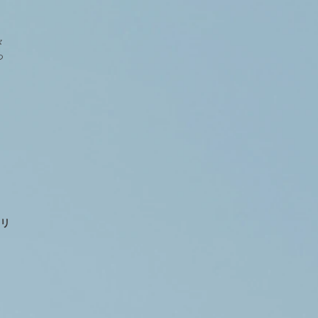
々
っ
リリ