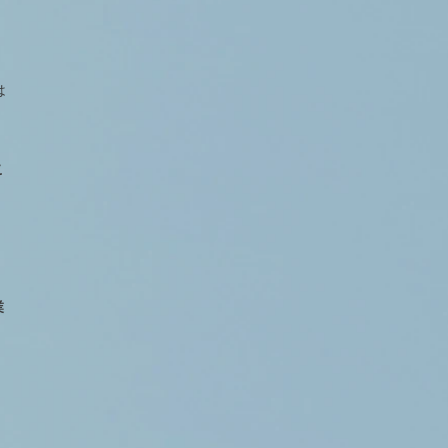
は
こ
業