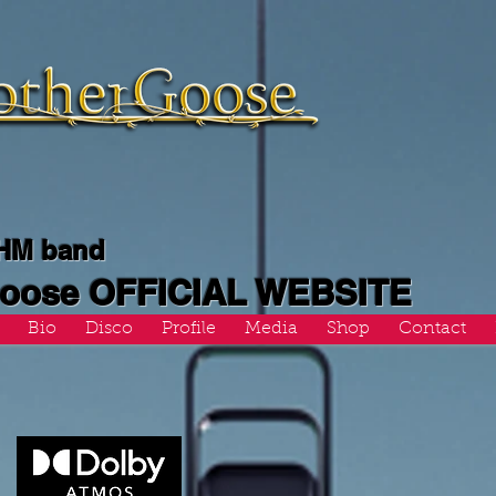
 HM band
Goose OFFICIAL WEBSITE
Bio
Disco
Profile
Media
Shop
Contact