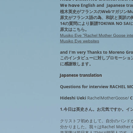
We have
English and Japanese tra
植木英史がフランスのWebマガジンMusik
原文がフランス語の為、和訳と英訳の
14の質問により新譜TOKIWA NO 
​原文はこちら。
Musiko Eye "Rachel Mother Goose int
Musiko Eye websites
and I'm very Thanks to Moreno Gros
このインタビューに対しプロモーションして
に感謝致します。
Japanese translation
Questions for interview RACHEL
Hideshi Ueki
RachelMotherGoose/
C
1.今日は英史さん。お元気ですか。
クリストフ初めまして。自分のバンド
分かりました。我々はRachel Mother
楽器隊は皆日本人でVoは韓国人です。