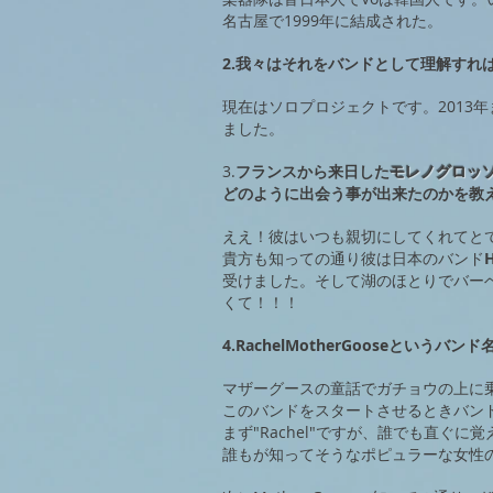
名古屋で1999年に結成された。
2.我々はそれをバンドとして理解すれ
現在はソロプロジェクトです。2013
ました。
3.
フランスから来日した
モレノグロッ
どのように
出会う事が出来たのかを教
ええ！彼はいつも親切にしてくれてと
貴方も知っての通り彼は日本のバンド
受けました。そして湖のほとりでバー
くて！！！
4.RachelMotherGooseと
マザーグースの童話でガチョウの上に
このバンドをスタートさせるときバン
まず"Rachel"ですが、誰でも直ぐ
誰もが知ってそうなポピュラーな女性の