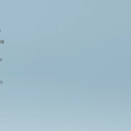
は
多様
っ
の