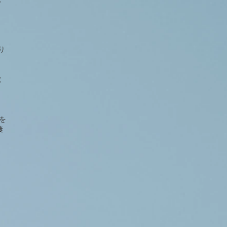
り
と
を
凄