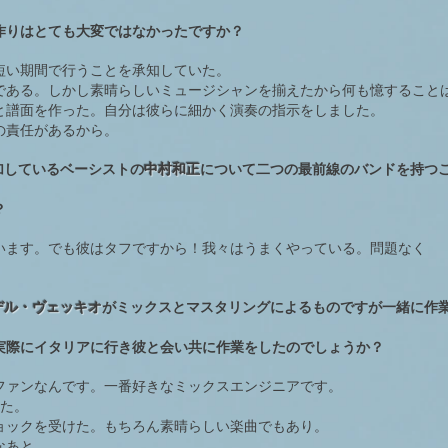
作りはとても大変ではなかったですか？
短い期間で行うことを承知していた。
である。しかし素晴らしいミュージシャンを揃えたから何も憶すること
と譜面を作った。自分は彼らに細かく演奏の指示をしました。
の責任があるから。
thでも参加しているベーシストの
中村和正
について二つの最前線のバンドを持つ
？
います。でも彼はタフですから！我々はうまくやっている。問題なく
デル・ヴェッキオ
がミックスとマスタリングによるものですが一緒に作
実際にイタリアに行き彼と会い共に作業をしたのでしょうか？
ファンなんです。一番好きなミックスエンジニアです。
した。
ョックを受けた。もちろん素晴らしい楽曲でもあり。
なあと。